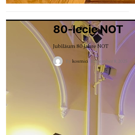
80-lecie NOT
Jubiläum 80 Jahre NOT
By
kosmici
·
December 8, 2025