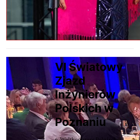
VI Światowy
Zjazd
Inżynierów
Polskich w
Poznaniu
6. Weltkongress Polnischer