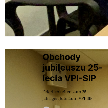
Obchody
jubileuszu 25-
lecia VPI-SIP
Feierlichkeiten zum 25-
jährigen Jubiläum VPI-SIP