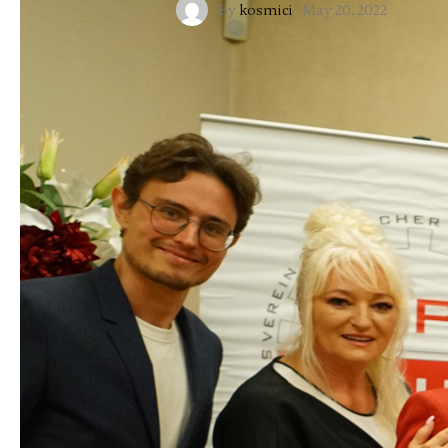
By
kosmici
·
May 20, 2022