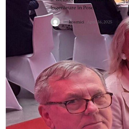
Ingenieure in Posen
By
kosmici
·
April 16, 2025