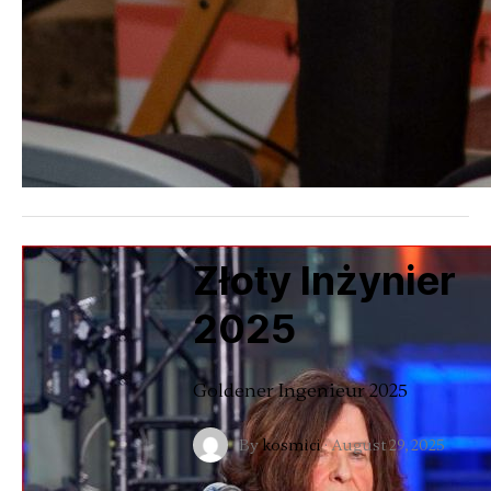
Złoty Inżynier
2025
Goldener Ingenieur 2025
By
kosmici
·
August 29, 2025