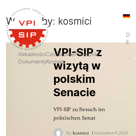
Written by: kosmici
D
E
VPI-SIP z
Aktualności
Członkowie
Prasa
Linki
Dokumenty
Kontakt
wizytą w
polskim
Senacie
VPI-SIP zu Besuch im
polnischen Senat
By
kosmici
·
December 9, 2025