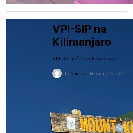
VPI-SIP na
Kilimanjaro
VPI-SIP auf dem Kilimanjaro
By
kosmici
·
February 28, 2024