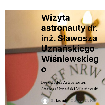
Wizyta
astronauty dr.
inż. Sławosza
Uznańskiego-
Wiśniewskieg
o
Besuch des Astronauten
Sławosz Uznański-Wiśniewski
By
kosmici
·
October 20, 2025