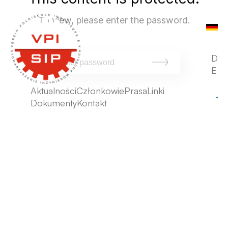
To view, please enter the password.
D
E
Aktualności
Członkowie
Prasa
Linki
Dokumenty
Kontakt