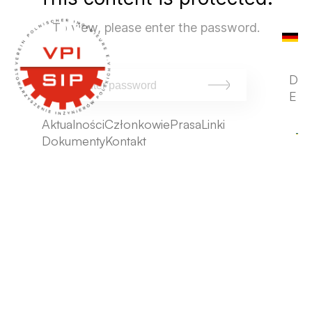
To view, please enter the password.
D
E
Aktualności
Członkowie
Prasa
Linki
Dokumenty
Kontakt