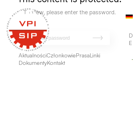
To view, please enter the password.
D
E
Aktualności
Członkowie
Prasa
Linki
Dokumenty
Kontakt