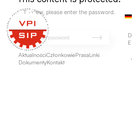
To view, please enter the password.
D
E
Aktualności
Członkowie
Prasa
Linki
Dokumenty
Kontakt